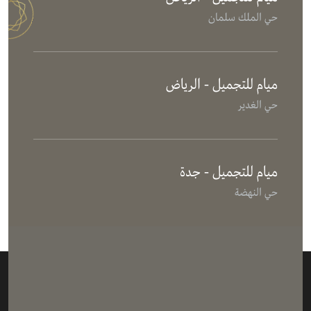
حي الملك سلمان
ميام للتجميل - الرياض
حي الغدير
ميام للتجميل - جدة
حي النهضة