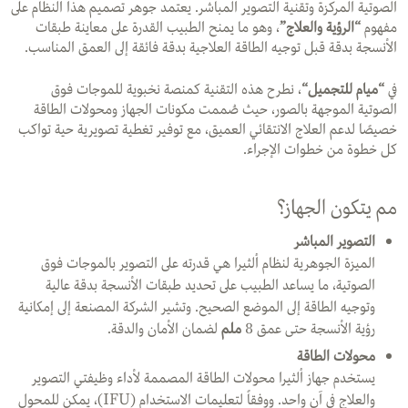
الصوتية المركزة وتقنية التصوير المباشر. يعتمد جوهر تصميم هذا النظام على
مفهوم
“الرؤية والعلاج”
، وهو ما يمنح الطبيب القدرة على معاينة طبقات
الأنسجة بدقة قبل توجيه الطاقة العلاجية بدقة فائقة إلى العمق المناسب.
في
“
ميام للتجميل
“
، نطرح هذه التقنية كمنصة نخبوية للموجات فوق
الصوتية الموجهة بالصور، حيث صُممت مكونات الجهاز ومحولات الطاقة
خصيصًا لدعم العلاج الانتقائي العميق، مع توفير تغطية تصويرية حية تواكب
كل خطوة من خطوات الإجراء.
مم يتكون الجهاز؟
التصوير المباشر
الميزة الجوهرية لنظام ألثيرا هي قدرته على التصوير بالموجات فوق
الصوتية، ما يساعد الطبيب على تحديد طبقات الأنسجة بدقة عالية
وتوجيه الطاقة إلى الموضع الصحيح. وتشير الشركة المصنعة إلى إمكانية
رؤية الأنسجة حتى عمق 8
ملم
لضمان الأمان والدقة.
محولات الطاقة
يستخدم جهاز ألثيرا محولات الطاقة المصممة لأداء وظيفتي التصوير
والعلاج في آنٍ واحد. ووفقاً لتعليمات الاستخدام (IFU)، يمكن للمحول