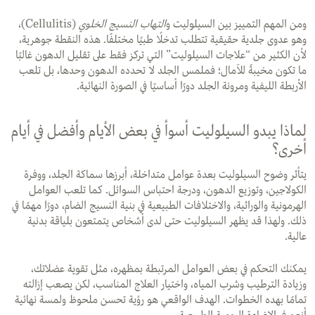
ومن المهم التمييز بين السيلوليت و
التهاب النسيج الخلوي
(Cellulitis)،
وهو عدوى جلدية حقيقية تتطلب تدخلًا طبيًا مختلفًا. هذه النقطة جوهرية،
لأن الكثير من “علاجات السيلوليت” التي تركز فقط على تقليل الدهون غالبًا
ما تكون مخيبةً للآمال؛ فملمس الجلد لا تحدده الدهون وحدها، بل تلعب
الأربطة الليفية ومرونة الجلد دورًا أساسيًا في الصورة النهائية.
لماذا يبدو السيلوليت أسوأ في بعض الأيام وأفضل في أيام
أخرى؟
يتأثر وضوح السيلوليت بعدة عوامل متداخلة، أبرزها سماكة الجلد، ووفرة
الكولاجين، وتوزيع الدهون، ودرجة احتباس السوائل. كما تلعب العوامل
الهرمونية والوراثية، والاختلافات الطبيعية في بنية النسيج الضام، دورًا مهمًا في
ذلك. ولهذا قد يظهر السيلوليت حتى لدى أشخاص يتمتعون بلياقة بدنية
عالية.
يمكنك التحكم في بعض العوامل المرتبطة بمظهره، مثل تقوية عضلاتك،
وزيادة الترطيب وشرب المياه، واختيار العلاج المناسب، لكن يصعب إزالته
تمامًا بهده الخطوات. الهدف الواقعي هو رؤية تحسن ملحوظ ولمسة نهائية