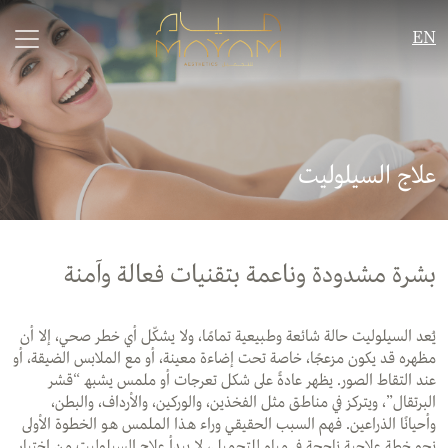
EN
علاج السيلوليت
ﺑﺸﺮة ﻣﺸﺪودة وﻧﺎﻋﻤﺔ ﺑﺘﻘﻨﯿﺎت ﻓﻌﺎﻟﺔ وآﻣﻨﺔ
ﯾُﻌﺪ اﻟﺴﯿﻠﻮﻟﯿﺖ ﺣﺎﻟﺔ ﺷﺎﺋﻌﺔ وطﺒﯿﻌﯿﺔ ﺗﻤﺎﻣًﺎ، وﻻ ﯾﺸﻜّﻞ أي ﺧﻄﺮ ﺻﺤﻲ، إﻻ أن
ﻣﻈﮭﺮه ﻗﺪ ﯾﻜﻮن ﻣﺰﻋﺠًﺎ، ﺧﺎﺻﺔ ﺗﺤﺖ إﺿﺎءة ﻣﻌﯿﻨﺔ، أو ﻣﻊ اﻟﻤﻼﺑﺲ اﻟﻀﯿﻘﺔ، أو
ﻋﻨﺪ اﻟﺘﻘﺎط اﻟﺼﻮر. ﯾﻈﮭﺮ ﻋﺎدةً ﻋﻠﻰ ﺷﻜﻞ ﺗﻌﺮﺟﺎت أو ﻣﻠﻤﺲ ﯾﺸﺒﮫ “ﻗﺸﺮ
اﻟﺒﺮﺗﻘﺎل”، وﯾﺘﺮﻛﺰ ﻓﻲ ﻣﻨﺎطﻖ ﻣﺜﻞ اﻟﻔﺨﺬﯾﻦ، واﻟﻮرﻛﯿﻦ، واﻷرداف، واﻟﺒﻄﻦ،
وأﺣﯿﺎﻧًﺎ اﻟﺬراﻋﯿﻦ. ﻓﮭﻢ اﻟﺴﺒﺐ اﻟﺤﻘﯿﻘﻲ وراء ھﺬا اﻟﻤﻠﻤﺲ ھﻮ اﻟﺨﻄﻮة اﻷوﻟﻰ
ﻧﺤﻮ ﺧﻄﺔ ﻋﻼﺟﯿﺔ ﻧﺎﺟﺤﺔ ﻓﻲ ﻣﯿﺎم ﻟﻠﺘﺠﻤﯿﻞ، ﻻ ﯾﺒﺪأ ﻋﻼج اﻟﺴﯿﻠﻮﻟﯿﺖ ﻣﻦ اﺧﺘﯿﺎر