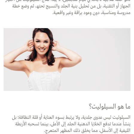
اﻟﺠﮭﺎز أو اﻟﺘﻘﻨﯿﺔ، ﺑﻞ ﻣﻦ ﺗﺤﻠﯿﻞ ﺑﻨﯿﺔ اﻟﺠﻠﺪ واﻟﻨﺴﯿﺞ ﺗﺤﺘﮫ، ﺛﻢ وﺿﻊ ﺧﻄﺔ
ﻣﺪروﺳﺔ وﻣﻨﺎﺳﺒﺔ، دون وﻋﻮد ﺑﺮاﻗﺔ وﻏﯿﺮ واﻗﻌﯿﺔ.
ما هو السيلوليت؟
السيلوليت ليس عدوى جلدية، ولا يرتبط بسوء العناية أو قلة النظافة؛ بل
ينشأ عندما تدفع الخلايا الدهنية الجلد إلى الأعلى، بينما تسحبه الأربطة
الليفية إلى الأسفل، مما يخلق ذلك المظهر المتعرج.