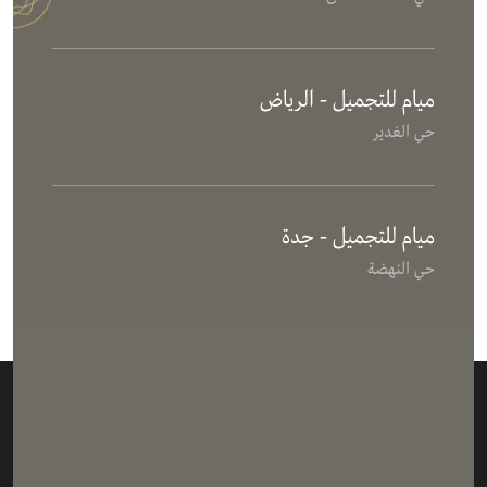
ميام للتجميل - الرياض
حي الغدير
ميام للتجميل - جدة
حي النهضة