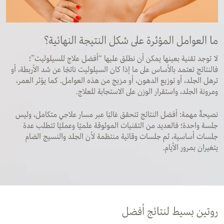
ما العوامل المؤثرة على شكل النتيجة النهائية؟
لا توجد تقنية بعينها يمكن أن نطلق عليها “أفضل علاج للسيلوليت”؛
فالنتائج تعتمد بالأساس على ما إذا كان السيلوليت ناتجًا عن شد الأربطة، أو
ترهل الجلد، أو توزيع الدهون، أو مزيج من هذه العوامل. كما يؤثر العمر،
ومرونة الجلد، واستقرار الوزن على الاستجابة للعلاج.
نصيحةٌ مهمة: أفضل النتائج تتحقق غالبًا عبر مسار علاجي متكامل، وليس
جلسة واحدة؛ فالعديد من التقنيات الموثوقة علميًا وعمليًا تتطلب عدة
جلسات أساسية، ثم جلسات وقائية منتظمة لأن الجلد والنسيج الضام
يتغيران بمرور الأيام.
روتين بسيط لنتائج أفضل