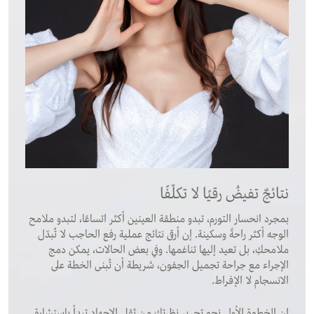
نتائجٌ تفيضُ رقيًا لا تكلّفًا
بمجرد انحسار التورم، تبدو منطقة العينين أكثر اتساعًا، لتبدو ملامح
الوجه أكثر راحةً وسكينة. إن أرقى نتائج عملية رفع الحاجب لا تُبدّل
ملامحكِ، بل تعيد إليها تناغمها. وفي بعض الحالات، يمكن دمج
الإجراء مع جراحة تجميل الجفون، شريطة أن تُبنى الخطة على
الانسجام لا الإفراط.
إن الخطوة الأولى نحو تحرير نظرتكِ من ثقل الإجهاد تبدأ باستشارةٍ