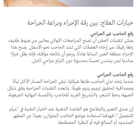
خيارات العلاج: بين رقة الإجراء وبراعة الجراحة
رفع الحاجب غير الجراحي
يمكن لتقنيات الحقن أن تمنح المراجِعات اللواتي يعانين من هبوطٍ طفيف
رفعًا رقيقًا، عبر إرخاء العضلات التي تشد الحاجب نحو الأسفل. يمنح هذا
الإجراء منطقة العين اتساعًا هادئًا، ورغم أن نتائجه مؤقتة، فإنه يظل خيارًا
مناسبًا لمن ينشدن تحسنًا محسوبًا دون التزامٍ جراحيٍ كامل.
رفع الحاجب الجراحي
عندما يتخذ تدلي الحاجب طابعًا هيكليًا، تبقى الجراحة المسار الأكثر ثباتًا
ومصداقية لتحقيق ترميم يدوم طويلًا. وتتعدد التقنيات الجراحية وفق شكل
الجبهة، وخط الشعر، والتشريح الفريد للحاجب، واللمسة النهائية المرغوبة.
إن صدق التعبير والملامح هو الفاعدة الذهبية عند اختيار التقنية في “ميام
للتجميل”؛ فهدفنا استعادة موضع الحاجب المتوازن، بعيدًا عن المظهر
المشدود أو المبالغ فيه أو النظرة المصطنعة.