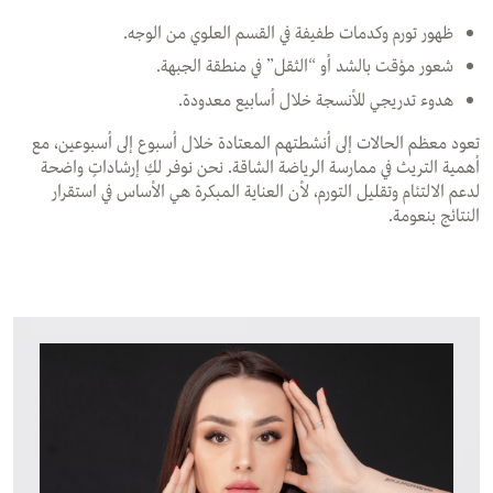
ظهور تورم وكدمات طفيفة في القسم العلوي من الوجه.
شعور مؤقت بالشد أو “الثقل” في منطقة الجبهة.
هدوء تدريجي للأنسجة خلال أسابيع معدودة.
تعود معظم الحالات إلى أنشطتهم المعتادة خلال أسبوع إلى أسبوعين، مع
أهمية التريث في ممارسة الرياضة الشاقة. نحن نوفر لكِ إرشاداتٍ واضحة
لدعم الالتئام وتقليل التورم، لأن العناية المبكرة هي الأساس في استقرار
النتائج بنعومة.