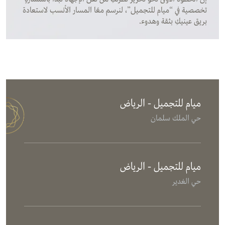
تخصصية في “ميام للتجميل”، لنرسم معًا المسار الأنسب لاستعادة
بريق عينيكِ بثقة وهدوء.
ميام للتجميل - الرياض
حي الملك سلمان
ميام للتجميل - الرياض
حي الغدير