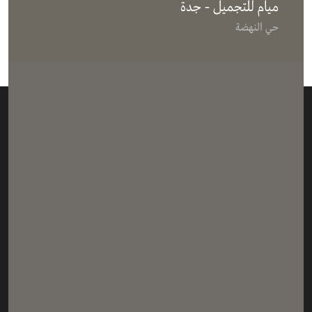
ميام للتجميل - جدة
حي النهضة