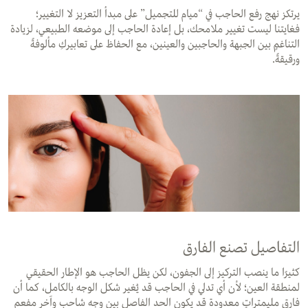
يرتكز نهج رفع الحاجب في “ميام للتجميل” على مبدأ التعزيز لا التغيير؛
فغايتنا ليست تغيير ملامحك، بل إعادة الحاجب إلى موضعه الطبيعي، لزيادة
التناغمٍ بين الجبهة والحاجبين والعينين، مع الحفاظ على تعابيركِ مألوفةً
ورقيقةً.
التفاصيل تصنع الفارق
كثيرًا ما ينصب التركيز إلى الجفون، لكن يظل الحاجب هو الإطار الحقيقي
لمنطقة العين؛ لأن أي تدلي في الحاجب قد يُغير شكل الوجه بالكامل، كما أن
فارق مليمتراتٍ معدودة قد يكون الحد الفاصل بين وجه شاحب وآخر مفعم