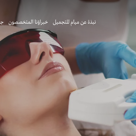
نبذة عن ميام للتجميل
خبراؤنا المتخصصون
جر