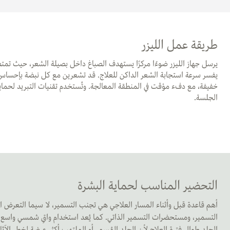
طريقة عمل الليزر
يرسل جهاز الليزر ضوءًا مركزًا يستهدف الصباغ داخل بصيلة الشعر، حيث تمت
يفسر سرعة استجابة الشعر الداكن للعلاج. قد تشعرين مع كل نبضة بإحساس 
خفيفة، مع دفء مؤقت في المنطقة المعالجة. وتُستخدم تقنيات التبريد لحماية
الجلسة.
التحضير المناسب لحماية البشرة
أهم قاعدة قبل وأثناء المسار العلاجي هي تجنب التسمير، لا سيما التعرض 
التسمير، ومستحضرات التسمير الذاتي. كما يُعد استخدام واقٍ شمسي واسع
الجلد طوال فترة العلاج لأن الجلد المُسمر أو الملتهب أكثر عرضة لخطر الآثار 