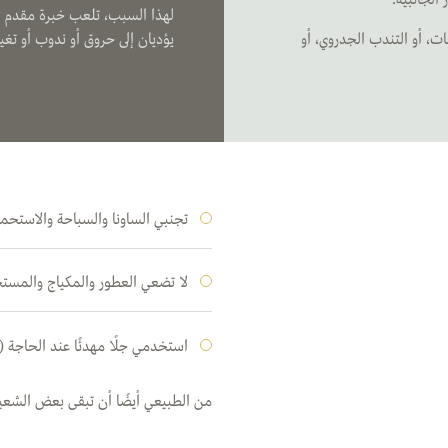
لهذا السبب، تلعب خبرة مقدم ال
ت، أو التندب الجدروي، أو
يؤديان إلى حروق أو ندوب أو تغي
تجنبي الساونا والسباحة والاستحما
لا تضعي العطور والمكياج والمستح
استخدمي جلًا مهدئًا عند الحاجة (م
من الطبيعي أيضًا أن تبقى بعض الشعيرات