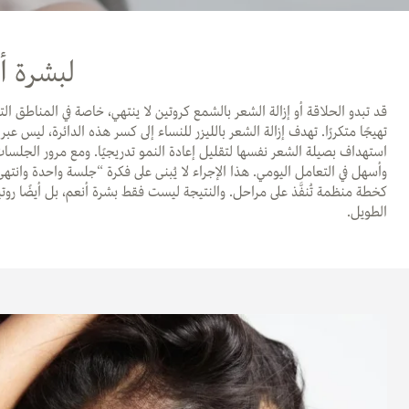
لبشرة أ
قد تبدو الحلاقة أو إزالة الشعر بالشمع كروتين لا ينتهي، خاصة في المناطق ا
تهيجًا متكررًا. تهدف إزالة الشعر بالليزر للنساء إلى كسر هذه الدائرة، ليس ع
استهداف بصيلة الشعر نفسها لتقليل إعادة النمو تدريجيًا. ومع مرور الجلسات،
وأسهل في التعامل اليومي. هذا الإجراء لا يُبنى على فكرة “جلسة واحدة وانت
كخطة منظمة تُنفَّذ على مراحل. والنتيجة ليست فقط بشرة أنعم، بل أيضًا روتي
الطويل.