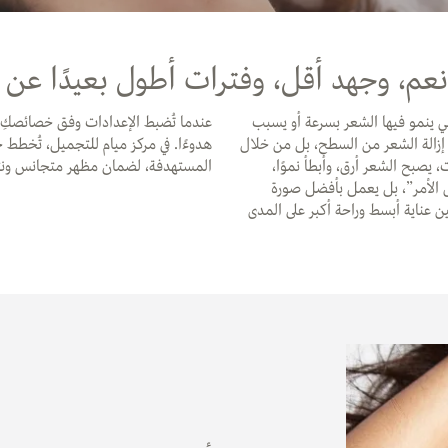
نعم، وجهد أقل، وفترات أطول بعيدًا عن ا
لتي ينمو فيها الشعر بسرعة أو يسبب
عندما تُضبط الإعدادات وفق خصائصكِ ا
بر إزالة الشعر من السطح، بل من خلال
هدوءًا. في مركز ميام للتجميل، تُخطط ج
 يصبح الشعر أرق، وأبطأ نموًا،
المستهدفة، لضمان مظهر متجانس ونتائ
هى الأمر”، بل يعمل بأفضل صورة
ن عناية أبسط وراحة أكبر على المدى