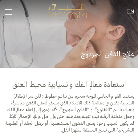
EN
علاج الذقن المزدوج
استعادة معالم الفك وانسيابية محيط العنق
يستمد القوام الجانبي للوجه سحره من تناغم خطوطه؛ لكن سر الإطلالةٍ
الشبابية يكمن في معالجة ذلك الامتلاء الذي يستقر أسفل الذقن مباشرةً،
ويعرف باسم “اللغلوغ” أو “الذقن المزدوج”، لأنه يؤدي إلى إخفاء معالم الفك
وجعل منطقة الرقبة تبدو ثقيلة ومترهلة، حتى وإن ظل وزنكِ الإجمالي ثابتًا.
قد يكون السبب وجود بعض الدهون المستعصية، أو ترهل الجلد أو الطبيعة
التشريحية التي تمنح المنطقة مظهرًا أثقل.