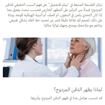
ترتكز الفلسفة المتبعة في “ميام للتجميل” على فهم السبب الحقيقي للذقن
المزدوج؛ فبدلًا من التركيز على المظهر الخارجي فحسب، نبحث بعمق عما
إذا كان التحدي يكمن في الدهون، أم الجلد، أم البنية الهيكلية للوجه. وبناءً
على ذلك، نُصمم لكِ علاجًا دقيقًا يُثمر عن تحديد خط الفك بشكلٍ طبيعي
يتناغم مع ملامحكِ ويمنح وجهكِ توازنًا مثاليًا.
لماذا يظهر الذقن المزدوج؟
قد تتسبب عوامل عدة في ظهور الذقن المزدوج، وأبرزها: