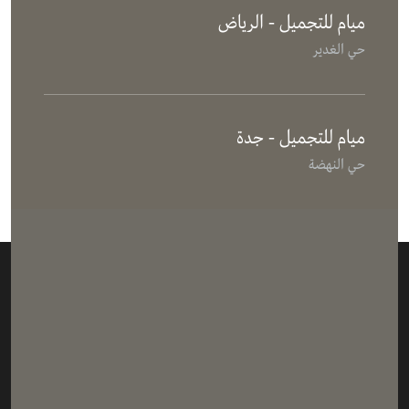
ميام للتجميل - الرياض
حي الغدير
ميام للتجميل - جدة
حي النهضة