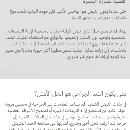
أهمية نضارة البشرة
حتى عندما يكون الترهل هو الهاجس الأكبر، فإن جودة البشرة تلعب دورًا
حاسمًا في مدى شباب مظهر الرقبة.
لهذا، قد تتضمن خطة علاج ترهل الرقبة خيارات مخصصة لإزالة التصيغات
الشمسية وتوحيد لون البشرة وتنعيمها، بالتوازي مع استخدام تقنيات الشد.
وتبرز فائدة هذا النهج المتكامل عندما تبدو الرقبة باهتة أو خشنة أو غير
متجانسة، لأن زيادة نضارة البشرة تُضفي مظهرًا أكثر حيوية وشبابًا دون تغيير
بنية الوجه أو إضافة حجم غير ضروري.
متى يكون الشد الجراحي هو الحل الأمثل؟
في حالات الترهل الشديد، قد تساعد العلاجات غير الجراحية في تحسين مرونة
الجلد، لكنها لن تستطيع إزالة الترهلات الكبيرة أو تصحيح الأشرطة العضلية
البارزة وتغيرات تحديد الملامح. يوصى في هذه مثل الحالات باللجوء إلى
جراحة شد الرقبة كحل أخير وجذري، لقدرتها على معالجة الجلد المترهل
والتجاعيد وبروز الأشرطة العضلية والذقن المزدوج، للحصول على عنق ناعم