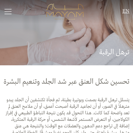
EN
ترهل الرقبة
ﺗﺤﺴﯿﻦ ﺷﻜﻞ اﻟﻌﻨﻖ
ﻋﺒﺮ ﺷﺪ اﻟﺠﻠﺪ وﺗﻨﻌﯿﻢ اﻟﺒﺸﺮة
ﯾﺘﺴﻠﻞ ﺗﺮھﻞ اﻟﺮﻗﺒﺔ ﺑﺼﻤﺖ وﺑﻮﺗﯿﺮة ﺑﻄﯿﺌﺔ، ﺛﻢ ﻓﺠﺄة ﺗﻜﺘﺸﻔﯿﻦ أن اﻟﺠﻠﺪ ﯾﺒﺪو
ﻣﺘﺮھﻼً ﻓﻲ اﻟﺼﻮر، أو أن ﺗﺠﺎﻋﯿﺪ اﻟﺮﻗﺒﺔ أﺻﺒﺤﺖ أﻋﻤﻖ، أو أن ﻣﻼﻣﺢ اﻟﻌﻨﻖ ﻟﻢ
ﺗﻌﺪ واﺿﺤﺔ ﻛﻤﺎ ﻛﺎﻧﺖ. ھﺬا اﻟﺘﺤﻮل ﻗﺪ ﯾﻜﻮن ﻧﺘﯿﺠﺔ اﻟﺘﺒﺎطﺆ اﻟﻄﺒﯿﻌﻲ ﻓﻲ إﻓﺮاز
اﻟﻜﻮﻻﺟﯿﻦ، أو اﻟﺘﻌﺮض اﻟﻤﺴﺘﻤﺮ ﻷﺷﻌﺔ اﻟﺸﻤﺲ، أو ﺣﺮﻛﺔ اﻟﺮﻗﺒﺔ اﻟﻤﺘﻜﺮرة،
إﺿﺎﻓﺔ إﻟﻰ ﺗﺮاﺟﻊ دﻋﻢ اﻟﺪھﻮن واﻟﻌﻀﻼت ﻣﻊ اﻟﻮﻗﺖ؛ واﻟﻨﺘﯿﺠﺔ ھﻲ ﻋﻨﻖ
ﻣﺘﺮھﻞ ﺑﺒﺸﺮة ﺑﺎھﺘﺔ، ﺣﺘﻰ وإن ﻛﺎن اﻟﻮﺟﮫ ﻧﻀﺮًا وﻣﺸﺮﻗًﺎ. اﻟﺨﻄﺔ اﻟﻌﻼﺟﯿﺔ