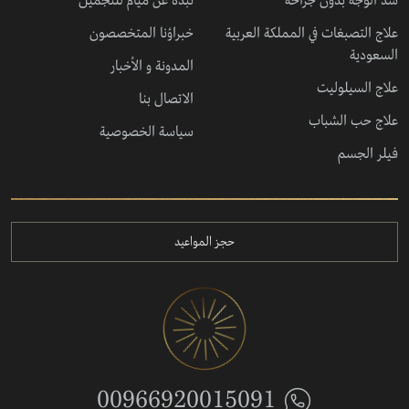
شد الوجه بدون جراحة
نبذة عن ميام للتجميل
علاج التصبغات في المملكة العربية
خبراؤنا المتخصصون
السعودية
المدونة و الأخبار
علاج السيلوليت
الاتصال بنا
علاج حب الشباب
سياسة الخصوصية
فيلر الجسم
حجز المواعيد
00966920015091