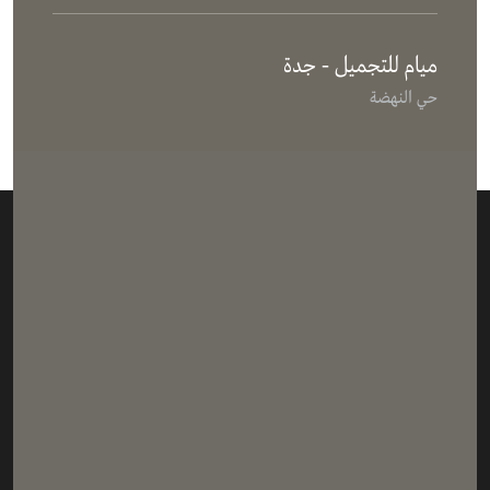
ميام للتجميل - جدة
حي النهضة