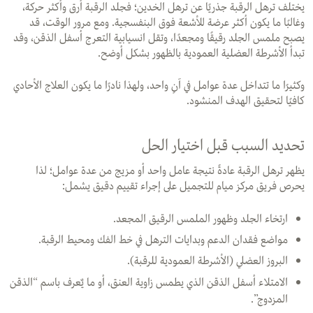
يختلف ترهل الرقبة جذريًا عن ترهل الخدين؛ فجلد الرقبة أرق وأكثر حركة،
وغالبًا ما يكون أكثر عرضة للأشعة فوق البنفسجية. ومع مرور الوقت، قد
يصبح ملمس الجلد رقيقًا ومجعدًا، وتقل انسيابية التعرج أسفل الذقن، وقد
تبدأ الأشرطة العضلية العمودية بالظهور بشكل أوضح.
وكثيرًا ما تتداخل عدة عوامل في آنٍ واحد، ولهذا نادرًا ما يكون العلاج الأحادي
كافيًا لتحقيق الهدف المنشود.
تحديد السبب قبل اختيار الحل
يظهر ترهل الرقبة عادةً نتيجة عامل واحد أو مزيج من عدة عوامل؛ لذا
يحرص فريق مركز ميام للتجميل على إجراء تقييم دقيق يشمل:
ارتخاء الجلد وظهور الملمس الرقيق المجعد.
مواضع فقدان الدعم وبدايات الترهل في خط الفك ومحيط الرقبة.
البروز العضلي (الأشرطة العمودية للرقبة).
الامتلاء أسفل الذقن الذي يطمس زاوية العنق، أو ما يٌعرف باسم “الذقن
المزدوج”.