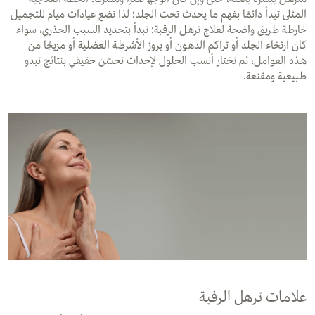
اﻟﻤﺜﻠﻰ ﺗﺒﺪأ داﺋﻤًﺎ ﺑﻔﮭﻢ ﻣﺎ ﯾﺤﺪث ﺗﺤﺖ اﻟﺠﻠﺪ؛ ﻟﺬا ﻧﻀﻊ ﻋﯿﺎدات ﻣﯿﺎم ﻟﻠﺘﺠﻤﯿﻞ
ﺧﺎرطﺔ طﺮﯾﻖ واﺿﺤﺔ ﻟﻌﻼج ﺗﺮھﻞ اﻟﺮﻗﺒﺔ: ﻧﺒﺪأ ﺑﺘﺤﺪﯾﺪ اﻟﺴﺒﺐ اﻟﺠﺬري، ﺳﻮاء
ﻛﺎن ارﺗﺨﺎء اﻟﺠﻠﺪ أو ﺗﺮاﻛﻢ اﻟﺪھﻮن أو ﺑﺮوز اﻷﺷﺮطﺔ اﻟﻌﻀﻠﯿﺔ أو ﻣﺰﯾﺠًﺎ ﻣﻦ
ھﺬه اﻟﻌﻮاﻣﻞ، ﺛﻢ ﻧﺨﺘﺎر أﻧﺴﺐ اﻟﺤﻠﻮل ﻹﺣﺪاث ﺗﺤﺴّﻦ ﺣﻘﯿﻘﻲ ﺑﻨﺘﺎﺋﺞ ﺗﺒﺪو
طﺒﯿﻌﯿﺔ وﻣﻘﻨﻌﺔ.
علامات ترهل الرفية