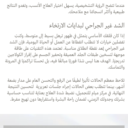
عندما تتضح الرؤية التشخيصية، يسهل اختيار العلاج الأنسب، وتغدو النتائج
طبيعية وأكثر انسجامًا مع ملامحك.
الشد غير الجراحي لبدايات الارتخاء
إذا كان قلقك الأساسي يتمثل في ظهور ترهل بسيط إلى متوسط، وكنتِ
تفضلين خيارات لا تتطلب انقطاعًا عن العمل أو الحياة اليومية، فإن الشد
غير الجراحي يُعد نقطة انطلاق مناسبة. تعتمد هذه التقنيات على طاقة
موجهة لتسخين طبقات الجلد العميقة وتحفيز الجسم على إفراز الكولاجين
تدريجيًا. الهدف هنا ليس شدًا فوريًا مبالغًا فيه، بل تحسنًا تراكميًا في المرونة
والتماسك.
تلاحظ معظم الحالات تأثيرًا لطيفًا من الرفع والتحسن العام على مدار بضعة
أشهر، بينما تتطلب بعض الحالات إجراء جلسات تعزيزية لتحسين النتيجة
النهائية. في مركز ميام للتجميل، نضبط شدة العلاج بعناية لتناسب حساسية
بشرتك وجدولك الزمني، لضمان راحة البشرة واستقرارها دون تهيج مفرط.