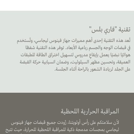
تقنية "فاري بلس"
تُعد هذه التقنية إحدى أهم مميزات جهاز فينوس ليجاسي، وتُستخدم
في قبضات الوجه والجسم رباعية الأبعاد. توفر هذه التقنية شفطًا
هوائيًا نبضيًا يعمل بإيقاعٍ مدروسٍ لتسهيل اختراق الطاقة للطبقات
العميقة، وتحسين مظهر السيلوليت، وضمان انسيابية حركة القبضة
على الجلد لزيادة الشعور بالراحة أثناء الجلسة.
المراقبة الحرارية اللحظية
لأن سلامتكم على رأس أولويتنا، زُودت جميع قبضات جهاز فينوس
ليجاسي بمجسات مدمجة ذكية للمراقبة اللحظية للحرارة، حيث تتيح