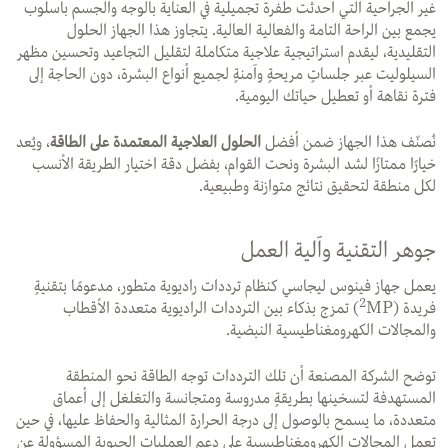
غير الجراحية التي أحدثت طفرة تجميلية في العناية بالوجه والجسم بأسلوب
يجمع بين الراحة التامة والفعالية العالية. يتجاوز هذا الجهاز الحلول
التقليدية، ليقدم استراتيجية علاجية متكاملة لتقليل التجاعيد وتحسين مظهر
السيلوليت عبر جلساتٍ مريحةٍ وآمنةٍ لجميع أنواع البشرة، دون الحاجة إلى
فترة نقاهة أو تعطيل حياتك اليومية.
نُصنّف هذا الجهاز ضمن أفضل
الحلول العلاجية المعتمدة على الطاقة
، ويُعد
خيارًا ممتازًا لشد البشرة ونحت القوام، بفضل دقة اختيار الطريقة الأنسب
لكل منطقة لتحقيق نتائج متوازنة وطبيعية.
جوهر التقنية وآلية العمل
يعمل جهاز فينوس ليجاسي كنظام ترددات راديوية متطور، مدعومًا بتقنيةٍ
2
فريدة (
MP) تمزج بذكاء بين الترددات الراديوية متعددة الأقطاب
والمجالات الكهرومغناطيسية النبضية.
توضح الشركة المصنعة أن تلك الترددات توجه الطاقة نحو المنطقة
المستهدفة لتسخينها بطريقةٍ مدروسة ومتجانسة والتغلغل إلى أعماق
متعددة، ما يسمح بالوصول إلى درجة الحرارة المثالية والحفاظ عليها، في حين
تعمل المجالات الكهرومغناطيسية على دعم العمليات الحيوية المسؤولة عن