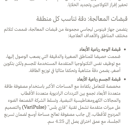
تحفيز إفراز الكولاجين وتجديد الخلايا.
قبضات المعالجة: دقة تناسب كل منطقة
يتضمن جهاز فينوس ليجاسي مجموعة من قبضات المعالجة، صُممت لتلائم
مختلف المناطق والأهداف العلاجية:
قبضة الوجه رباعية الأبعاد
صُممت خصيصًا للمناطق الصغيرة والدقيقة التي يصعب الوصول إليها،
مع توظيف نفس التكنولوجيا المتقدمة المستخدمة للجسم ولكن بتكوين
أصغر، يضمن دقةً متناهيةً وتحكمًا مثاليًا في توزيع الطاقة.
قبضة الجسم رباعية الأبعاد
مخصصة للتعامل بكفاءة مع المساحات الأكبر باستخدام مصفوفة طاقة
متعددة الأبعاد تجمع بين الترددات الراديوية متعددة الأقطاب
والمجالات الكهرومغناطيسية النبضية. وتسلط الشركة المُصنعة الضوء
على ميزات متقدمة تشمل تقنية “فاري بلس”
(
VariPulse
)
والتصميم
المزدوج للأقطاب، إلى جانب مصفوفة تعالج مساحة أوسع لضمان تسريع
الجلسة، مع عمق اختراق يصل إلى 4.25 سم.