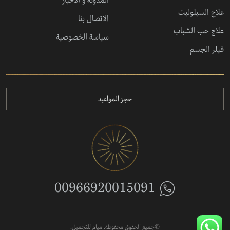
المدونة و الأخبار
علاج السيلوليت
الاتصال بنا
علاج حب الشباب
سياسة الخصوصية
فيلر الجسم
حجز المواعيد
00966920015091
©جميع الحقوق محفوظة. ميام للتجميل.