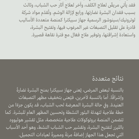
فقد يأتي مريضٌ لعلاج الكلف، وآخر لعلاج آثار حب الشباب، وثالث
بسبب فقدان البشرة نضارتها، ورابع لإزالة الوشم. وتُقدّم مواد شركة
لوترونيك/سينوشور الرسمية جهاز سبيكترا كمنصة متعددة الأساليب
قادرة على تقليل التصبغات غير المرغوب فيها، وتفتيح البشرة،
واستعادة إشراقتها، وتوفير علاج فعّال مع فترة نقاهة قصيرة.
نتائج متعددة
بالنسبة لبعض المرضى، يُعنى جهاز سبيكترا بمنح البشرة نضارةً
وإشراقًا. أما بالنسبة لآخرين، فيُعنى بتخفيف مظهر التصبغات
العنيدة. وفي حالة البشرة المعرضة لحب الشباب، قد يكون جزءًا من
خطة علاجية لتهدئة البثور النشطة وتحسين المظهر العام للبشرة. كما
تتضمن المنصة بروتوكولات علاجية متخصصة، مثل تقشير هوليوود
بالليزر لتفتيح البشرة، وتقشير حب الشباب النشط، وهو أحد الأسباب
التي تجعل هذا الجهاز إضافةً مرنةً ومميزةً لعيادات التجميل.