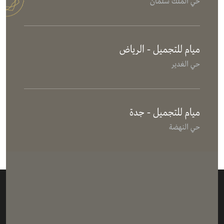
حي الملك سلمان
ميام للتجميل - الرياض
حي الغدير
ميام للتجميل - جدة
حي النهضة