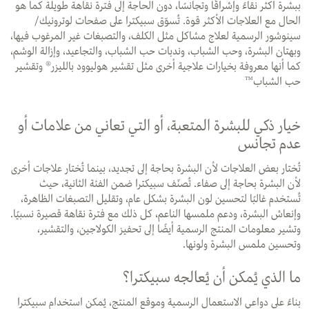
ببشرة أكثر نقاءً وإشراقًا وتجانسًا، دون الحاجة إلى فترة نقاهة طويلة كما هو
الحال مع العلاجات الأكثر قوة. تُسوّق سبيكترا على صفحات لوترونيك/
سينوشور الرسمية لعلاج مشاكل مثل الكلف، والتصبغات غير المرغوب فيها،
وبهتان البشرة، وحب الشباب، وندبات حب الشباب، والتجاعيد، وإزالة الوشم،
كما أنها معروفة بخيارات علاجية أخرى مثل تقشير هوليوود بالليزر® وتقشير
حب الشباب™
خيار ذكي للبشرة المتعبة، أو التي تعاني من علامات أو
عدم تجانس
تُختار بعض العلاجات لأن البشرة بحاجة إلى تجديد، بينما تُختار علاجات أخرى
لأن البشرة بحاجة إلى صفاء. تُصنّف سبيكترا ضمن الفئة الثانية، حيث
تُستخدم غالبًا لتحسين لون البشرة بشكل عام، وتقليل التصبغات الظاهرة،
وإنعاش البشرة، ودعم ملمسها الناعم، كل ذلك مع فترة نقاهة قصيرة نسبيًا.
وتشير معلومات المنتج الرسمية أيضًا إلى تحفيز الكولاجين، والتقشير،
وتحسين ملمس البشرة ولونها.
ما الذي يُمكن أن يُعالجه سبيكترا؟
بناءً على دواعي الاستعمال الرسمية وموقع المنتج، يُمكن استخدام سبيكترا