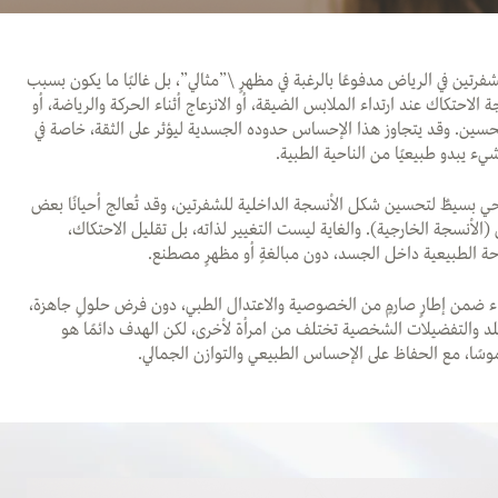
لشفرتين في الرياض مدفوعًا بالرغبة في مظهرٍ \”مثالي”، بل غالبًا ما يكون بسبب
 الاحتكاك عند ارتداء الملابس الضيقة، أو الانزعاج أثناء الحركة والرياضة، أو
لتحسين. وقد يتجاوز هذا الإحساس حدوده الجسدية ليؤثر على الثقة، خاصة في
 يبدو طبيعيًا من الناحية الطبية.
ي بسيطٌ لتحسين شكل الأنسجة الداخلية للشفرتين، وقد تُعالج أحيانًا بعض
الأنسجة الخارجية). والغاية ليست التغيير لذاته، بل تقليل الاحتكاك،
ة الطبيعية داخل الجسد، دون مبالغةٍ أو مظهرٍ مصطنع.
إجراء ضمن إطارٍ صارمٍ من الخصوصية والاعتدال الطبي، دون فرض حلولٍ جاهزة،
لد والتفضيلات الشخصية تختلف من امرأة لأخرى، لكن الهدف دائمًا هو
موسًا، مع الحفاظ على الإحساس الطبيعي والتوازن الجمالي.