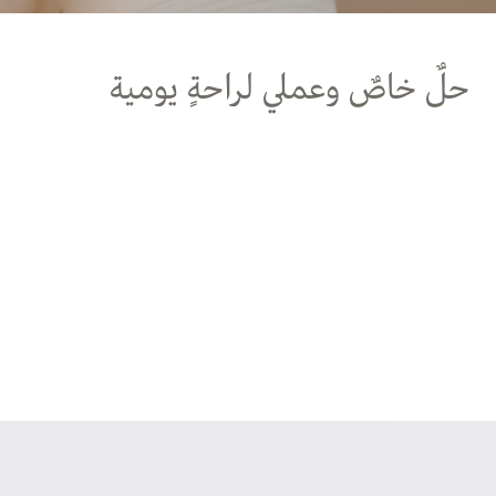
حلٌ خاصٌ وعملي لراحةٍ يومية