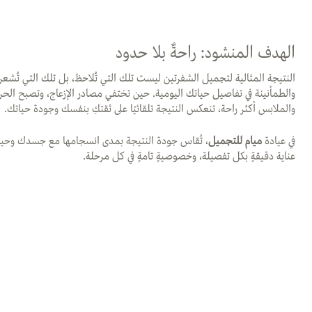
الهدف المنشود: راحةٌ بلا حدود
النتيجة المثالية لتجميل الشفرتين ليست تلك التي تُلاحظ، بل تلك التي تُشعرك
والطمأنينة في تفاصيل حياتك اليومية. حين تختفي مصادر الإزعاج، وتصبح الح
والملابس أكثر راحة، تنعكس النتيجة تلقائيًا على ثقتكِ بنفسك وجودة حياتك.
في عيادة
ميام للتجميل
، تُقاس جودة النتيجة بمدى انسجامها مع جسدك وحيات
عناية دقيقةٍ بكل تفصيلة، وخصوصيةٍ تامةٍ في كل مرحلة.