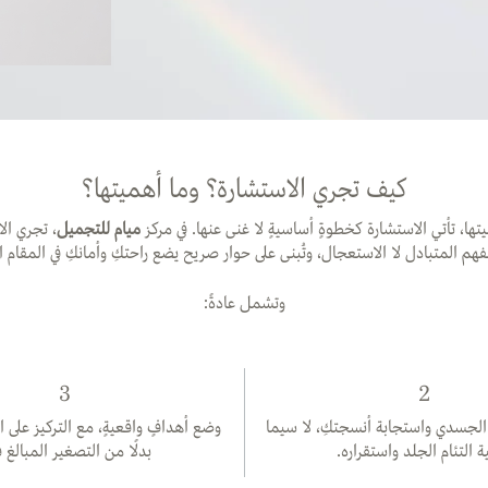
كيف تجري الاستشارة؟ وما أهميتها؟
ا، تأتي الاستشارة كخطوةٍ أساسيةٍ لا غنى عنها. في مركز
ميام للتجميل
، تجري الا
فهم المتبادل لا الاستعجال، وتُبنى على حوار صريح يضع راحتكِ وأمانكِ في المقام ا
وتشمل عادةً:
3
2
الجسدي واستجابة أنسجتكِ، لا سيما
وضع أهدافٍ واقعيةٍ، مع التركيز على
ة التئام الجلد واستقراره.
بدلًا من التصغير المبالغ ف