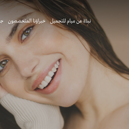
نبذة عن ميام للتجميل
خبراؤنا المتخصصون
جر