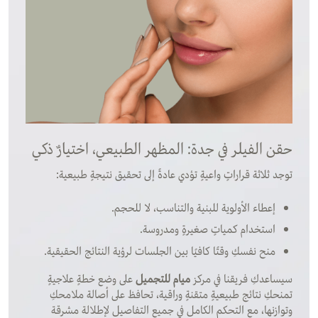
حقن الفيلر في جدة: المظهر الطبيعي، اختيارٌ ذكي
توجد ثلاثة قراراتٍ واعيةٍ تؤدي عادةً إلى تحقيق نتيجةٍ طبيعية:
إعطاء الأولوية للبنية والتناسب، لا للحجم.
استخدام كمياتٍ صغيرةٍ ومدروسة.
منح نفسكِ وقتًا كافيًا بين الجلسات لرؤية النتائج الحقيقية.
سيساعدكِ فريقنا في مركز
ميام للتجميل
على وضع خطةٍ علاجيةٍ
تمنحكِ نتائج طبيعيةٍ متقنةٍ وراقية، تحافظ على أصالة ملامحكِ
وتوازنها، مع التحكم الكامل في جميع التفاصيل لإطلالة مشرقة