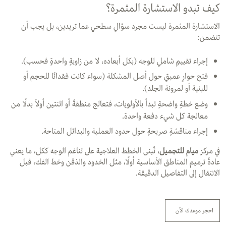
كيف تبدو الاستشارة المثمرة؟
الاستشارة المثمرة ليست مجرد سؤالٍ سطحي عما تريدين، بل يجب أن
تتضمن:
إجراء تقييمٍ شاملٍ للوجه (بكل أبعاده، لا من زاويةٍ واحدةٍ فحسب).
فتح حوارٍ عميقٍ حول أصل المشكلة (سواء كانت فقدانًا للحجم أو
للبنية أو لمرونة الجلد).
وضع خطةٍ واضحةٍ تبدأ بالأولويات، فتعالج منطقةً أو اثنتين أولاً بدلًا من
معالجة كل شيء دفعة واحدة.
إجراء مناقشةٍ صريحةٍ حول حدود العملية والبدائل المتاحة.
في مركز
ميام للتجميل
، تُبنى الخطط العلاجية على تناغم الوجه ككل، ما يعني
عادةً ترميم المناطق الأساسية أولًا، مثل الخدود والذقن وخط الفك، قبل
الانتقال إلى التفاصيل الدقيقة.
احجز موعدك الآن