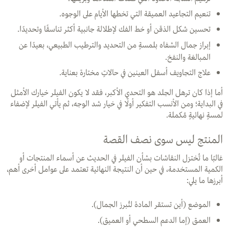
تنعيم التجاعيد العميقة التي تخطها الأيام على الوجوه.
تحسين شكل الذقن أو خط الفك لإطلالة جانبية أكثر تناسقًا وتحديدًا.
إبراز جمال الشفاه بلمسةٍ من التحديد والترطيب الطبيعي، بعيدًا عن
المبالغة والنفخ.
علاج التجاويف أسفل العينين في حالاتٍ مختارة بعناية.
أما إذا كان ترهل الجلد هو التحدي الأكبر، فقد لا يكون الفيلر خيارك الأمثل
في البداية؛ ومن الأنسب التفكير أولًا في خيار شد الوجه، ثم يأتي الفيلر لإضفاء
لمسةٍ نهائيةٍ مُكملة.
المنتج ليس سوى نصف القصة
غالبًا ما تُختزل النقاشات بشأن الفيلر في الحديث عن أسماء المنتجات أو
الكمية المستخدمة، في حين أن النتيجة النهائية تعتمد على عوامل أخرى أهم،
أبرزها ما يلي:
الموضع (أين تستقر المادة لتُبرز الجمال).
العمق (إما الدعم السطحي أو العميق).