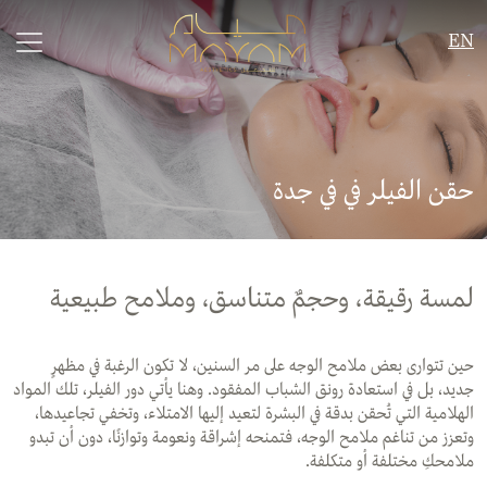
EN
حقن الفيلر في في جدة
لمسة رقيقة، وحجمٌ
متناسق، وملامح طبيعية
حين تتوارى بعض ملامح الوجه على مر السنين، لا تكون الرغبة في مظهرٍ
جديد، بل في استعادة رونق الشباب المفقود. وهنا يأتي دور الفيلر، تلك المواد
الهلامية التي تُحقن بدقة في البشرة لتعيد إليها الامتلاء، وتخفي تجاعيدها،
وتعزز من تناغم ملامح الوجه، فتمنحه إشراقة ونعومة وتوازنًا، دون أن تبدو
ملامحكِ مختلفة أو متكلفة.