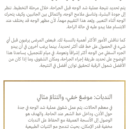
يتم تحديد نتيجة عملية شد الوجه قبل الجراحة، خلال مرحلة التخطيط. ننظر
إلى جودة البشرة، وتناسق ملامح الوجه، والتماثل بين الجانبين، وكيف يتحرك
الوجه أثناء التعبير. ويُعد هذا التقييم مهماً، لأن مظهر الوجه قد يختلف عند
الابتسام عمّا يبدو عليه في حالة الراحة.
كما نناقش الأمور الأكثر أهمية بالنسبة لك. فبعض المرضى يرغبون قبل أي
شيء في الحصول على خط فك أكثر تحديداً، بينما يرغب آخرون في أن يبدو
الجزء السفلي من الوجه أكثر إشراقاً ونعومة. في ميام للتجميل، يساعدنا هذا
الوضوح على تحديد طريقة إجراء الجراحة، ومكان الشقوق، وما إذا كان من
الأفضل شمول الرقبة لتحقيق توازن أفضل في النتيجة.
الندبات: موضعٌ خفي، والتئامٌ مثالي
في معظم الحالات، يتم عمل شقوق عملية شد الوجه في جدة
حول الأذن، وداخل خط الشعر عند الحاجة. والهدف هو
الوصول إلى الأنسجة العميقة مع الحفاظ على الندبات
مخفية قدر الإمكان، بحيث تندمج مع الثنيات الطبيعية