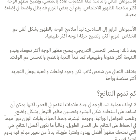
الأسبوعان الثاني والثالث: تبدأ الكدمات عادةً بالتلاشي، ويصبح مظهر الوجه
أكثر ملاءمة للظهور الاجتماعي، رغم أن بعض التورم قد يظل واضحاً في إضاءة
معينة.
الأسبوعان الرابع إلى السادس: تبدأ ملامح الوجه بالظهور بشكل أنقى مع
انخفاض التورم أكثر، وتصبح حركة الوجه أكثر طبيعية.
بعد ذلك: يستمر التحسن التدريجي. يصبح مظهر الوجه أكثر نعومة، وتبدو
النتيجة أكثر هدوءاً وطبيعية، كما تبدأ الندبة بالنضج والتحسن مع الوقت.
يختلف التعافي من شخص لآخر، لكن وجود توقعات واقعية يجعل التجربة
أكثر سلاسة وراحة.
كم تدوم النتائج؟
لا توقف عملية شد الوجه في جدة علامات التقدم في العمر، لكنها يمكن أن
تساعد على استعادة شكل البشرة وتحسين مظهر الترهل بشكل واضح.
وتلعب العوامل الوراثية، وجودة البشرة، ونمط الحياة، وثبات الوزن دوراً مهماً
في الحفاظ على النتائج على المدى الطويل. وغالباً ما تكون أفضل النتائج هي
التي تمنحك مظهراً أفضل بهدوء ولفترة طويلة، بدلاً من تغيير مبالغ فيه يدوم
لفترة قصيرة.