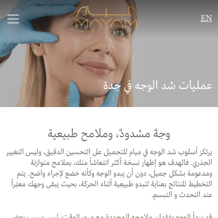
EN
عمليات شد الوجه في جدة
وجهٌ مشدودٌ، وملامح طبيعية
يرتكز أسلوب شد الوجه في ميام للتجميل على التحسين الدقيق، وليس التغيير
الجذري. فالهدف هو إظهار نسخة أكثر انتعاشاً منك، بملامح متوازنة
ومدعومة بشكل جميل، دون أن يبدو الوجه وكأنه خضع لإجراء واضح. يتم
التخطيط للنتائج بعناية لتبدو طبيعية أثناء الحركة، بحيث يبقى وجهك معبّراً
عند التحدث و التبسم.
قد يبدأ الوجه بفقدان ملامحه المحددة مع مرور الوقت، ليس بسبب بعض