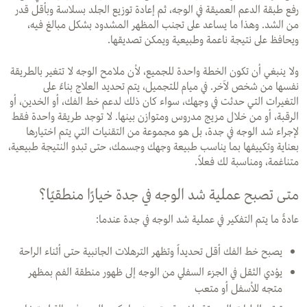
رفع طبقة الدعم العميقة في الوجه، ثم إعادة توزيع الجلد بسلاسة وبأقل قدر
من الشد. وهذا ما يساعد على تجنب المظهر المشدود بشكل مبالغ فيه،
ويحافظ على نتيجة ناعمة وطبيعية ويمكن تصديقها.
ولا ينبغي أن تكون الخطة واحدة للجميع، لأن ملامح الوجه لا تتغير بالطريقة
نفسها من شخص لآخر. في ميام للتجميل، يتم تحديد العلاج بناءً على
التغيرات التي حدثت في وجهك، سواء كان ذلك لدعم خط الفك، أو الخدين، أو
الرقبة، أو من خلال مزيج مدروس ومتوازن بينها. لا توجد طريقة واحدة فقط
لإجراء شد الوجه في جدة، بل هو مجموعة من التقنيات التي يتم اختيارها
بعناية وتكييفها بما يناسب طبيعة وجهك وجسمك، حتى تبدو النتيجة طبيعية،
متناغمة، ومناسبة لك فعلاً.
متى تصبح عملية شد الوجه في جدة خيارًا منطقيًا؟
عادةً ما يتم التفكير في عملية شد الوجه في جدة عندما:
يصبح خط الفك أقل تحديداً وتظهر الترهلات الجانبية حتى أثناء الراحة
يؤدي الثقل في الجزء السفلي من الوجه إلى ظهور منطقة الفم بمظهر
متجه للأسفل أو متعب