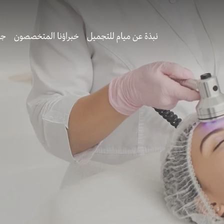
نبذة عن ميام للتجميل
خبراؤنا المتخصصون
جر