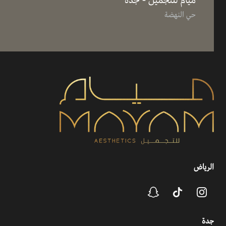
ميام للتجميل - جدة
حي النهضة
الرياض
جدة