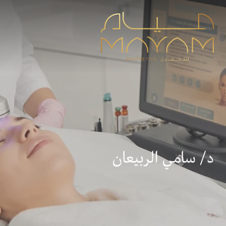
د/ سامي الربيعان