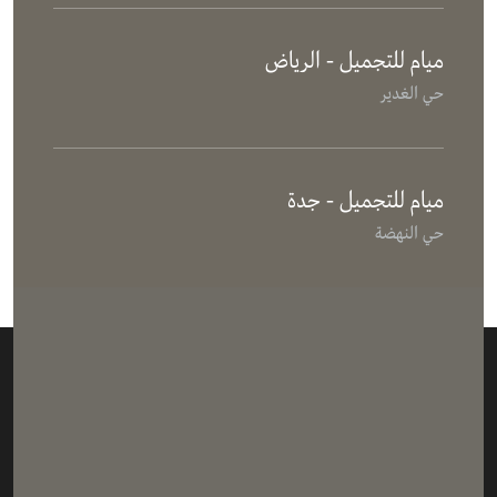
ميام للتجميل - الرياض
حي الغدير
ميام للتجميل - جدة
حي النهضة