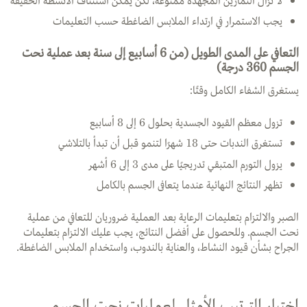
لا تزال التمارين المجهدة ممنوعة، لكن يمكن استئناف الأنشطة الخفيفة
يجب الاستمرار في ارتداء الملابس الضاغطة حسب التعليمات
التعافي على المدى الطويل (من 6 أسابيع إلى سنة بعد عملية نحت
الجسم 360 درجة)
يستغرق الشفاء الكامل وقتًا:
تزول معظم القيود الجسدية بحلول 6 إلى 8 أسابيع
تستغرق الندبات حتى 18 شهرًا لتنمو قبل أن تبدأ بالتلاشي
يزول التورم المتبقي تدريجيًا على مدى 3 إلى 6 أشهر
تظهر النتائج النهائية عندما يتعافى الجسم بالكامل
الصبر والالتزام بتعليمات الرعاية بعد العملية ضروريان للتعافي من عملية
نحت الجسم. وللحصول على أفضل النتائج، يجب عليك الالتزام بتعليمات
الجراح بشأن قيود النشاط، والعناية بالندوب، واستخدام الملابس الضاغطة.
اختيار الترتيب الأمثل لعمليات نحت الجسم