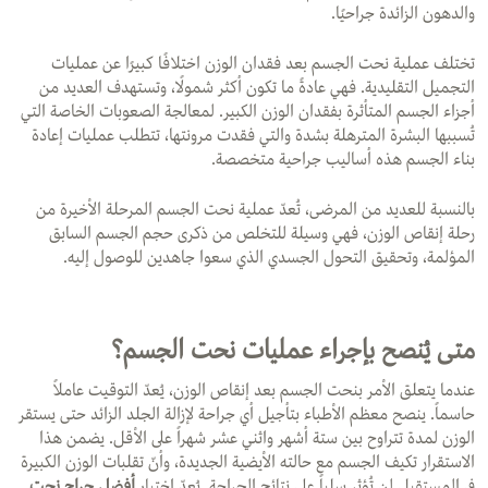
والدهون الزائدة جراحيًا.
تختلف عملية نحت الجسم بعد فقدان الوزن اختلافًا كبيرًا عن عمليات
التجميل التقليدية. فهي عادةً ما تكون أكثر شمولًا، وتستهدف العديد من
أجزاء الجسم المتأثرة بفقدان الوزن الكبير. لمعالجة الصعوبات الخاصة التي
تُسببها البشرة المترهلة بشدة والتي فقدت مرونتها، تتطلب عمليات إعادة
بناء الجسم هذه أساليب جراحية متخصصة.
بالنسبة للعديد من المرضى، تُعدّ عملية نحت الجسم المرحلة الأخيرة من
رحلة إنقاص الوزن، فهي وسيلة للتخلص من ذكرى حجم الجسم السابق
المؤلمة، وتحقيق التحول الجسدي الذي سعوا جاهدين للوصول إليه.
متى يُنصح بإجراء عمليات نحت الجسم؟
عندما يتعلق الأمر بنحت الجسم بعد إنقاص الوزن، يُعدّ التوقيت عاملاً
حاسماً. ينصح معظم الأطباء بتأجيل أي جراحة لإزالة الجلد الزائد حتى يستقر
الوزن لمدة تتراوح بين ستة أشهر واثني عشر شهراً على الأقل. يضمن هذا
الاستقرار تكيف الجسم مع حالته الأيضية الجديدة، وأنّ تقلبات الوزن الكبيرة
في المستقبل لن تُؤثر سلباً على نتائج الجراحة. يُعدّ اختيار
أفضل جراح نحت