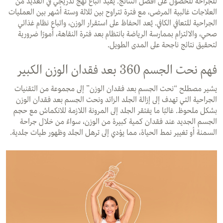
للجراحة للحصول على أفضل النتائج. يُفيد اتباع نهج تدريجي في العديد من
العلاجات غالبية المرضى، مع فترة تتراوح بين ثلاثة وستة أشهر بين العمليات
الجراحية للتعافي الكافي. يُعد الحفاظ على استقرار الوزن، واتباع نظام غذائي
صحي، والالتزام بممارسة الرياضة بانتظام بعد فترة النقاهة، أمورًا ضرورية
لتحقيق نتائج ناجحة على المدى الطويل.
فهم نحت الجسم 360 بعد فقدان الوزن الكبير
يشير مصطلح “نحت الجسم بعد فقدان الوزن” إلى مجموعة من التقنيات
الجراحية التي تهدف إلى إزالة الجلد الزائد ونحت الجسم بعد فقدان الوزن
بشكل ملحوظ. غالبًا ما يفتقر الجلد إلى المرونة اللازمة للانكماش مع حجم
الجسم الجديد عند فقدان كمية كبيرة من الوزن، سواءً من خلال جراحة
السمنة أو تغيير نمط الحياة، مما يؤدي إلى ترهل الجلد وظهور طيات جلدية.