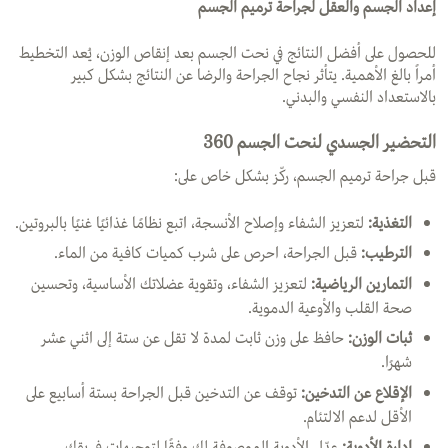
إعداد الجسم والعقل لجراحة ترميم الجسم
للحصول على أفضل النتائج في نحت الجسم بعد إنقاص الوزن، يُعد التخطيط
أمراً بالغ الأهمية. يتأثر نجاح الجراحة والرضا عن النتائج بشكل كبير
بالاستعداد النفسي والبدني.
التحضير الجسدي لنحت الجسم 360
قبل جراحة ترميم الجسم، ركّز بشكل خاص على:
التغذية
:
لتعزيز الشفاء وإصلاح الأنسجة، اتبع نظامًا غذائيًا غنيًا بالبروتين.
الترطيب
:
قبل الجراحة، احرص على شرب كميات كافية من الماء.
التمارين الرياضية:
لتعزيز الشفاء، وتقوية عضلاتك الأساسية، وتحسين
صحة القلب والأوعية الدموية.
ثبات الوزن
:
حافظ على وزن ثابت لمدة لا تقل عن ستة إلى اثني عشر
شهرًا.
الإقلاع عن التدخين
:
توقف عن التدخين قبل الجراحة بستة أسابيع على
الأقل لدعم الالتئام.
إدارة الأدوية
:
عدّل الأدوية الموصوفة لك وفقًا لتوجيهات فريقك