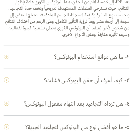
بعد ثلاثة إلى خمسة أيام من الحقن، يبدأ البوتوكس الكوري عادةً بإظهار
النتائج، حيث تسترخي العضلات المستهدفة تدريجياً وتخف حدة التجاعيد.
وبحسب نوع البشرة وكيفية استجابة الجسم للمادة، قد يحتاج البعض إلى
سبعة إلى أربعة عشر يوماً لرؤية التأثير الكامل. وعلى الرغم من اختلاف النتائج
من شخص لآخر، يُعتقد أن البوتوكس الكوري يحظى بشعبية كبيرة لفعاليته
وسرعة تأثيره مقارنةً ببعض الأنواع الأخرى.
٢- ما هي موانع استخدام البوتوكس؟
٣- كيف أعرف أن حقن البوتوكس فشلت؟
٤- هل تزداد التجاعيد بعد انتهاء مفعول البوتوكس؟
٥- ما هو أفضل نوع من البوتوكس لتجاعيد الجبهة؟