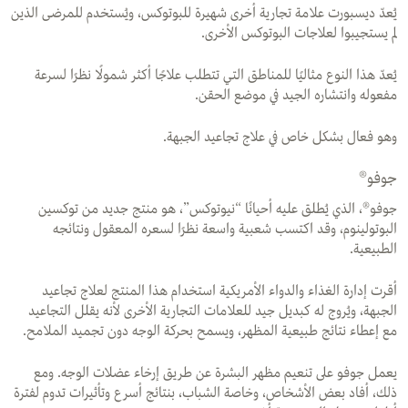
يُعدّ ديسبورت علامة تجارية أخرى شهيرة للبوتوكس، ويُستخدم للمرضى الذين
لم يستجيبوا لعلاجات البوتوكس الأخرى.
يُعدّ هذا النوع مثاليًا للمناطق التي تتطلب علاجًا أكثر شمولًا نظرًا لسرعة
مفعوله وانتشاره الجيد في موضع الحقن.
وهو فعال بشكل خاص في علاج تجاعيد الجبهة.
جوفو®
جوفو®، الذي يُطلق عليه أحيانًا “نيوتوكس”، هو منتج جديد من توكسين
البوتولينوم، وقد اكتسب شعبية واسعة نظرًا لسعره المعقول ونتائجه
الطبيعية.
أقرت إدارة الغذاء والدواء الأمريكية استخدام هذا المنتج لعلاج تجاعيد
الجبهة، ويُروج له كبديل جيد للعلامات التجارية الأخرى لأنه يقلل التجاعيد
مع إعطاء نتائج طبيعية المظهر، ويسمح بحركة الوجه دون تجميد الملامح.
يعمل جوفو على تنعيم مظهر البشرة عن طريق إرخاء عضلات الوجه. ومع
ذلك، أفاد بعض الأشخاص، وخاصة الشباب، بنتائج أسرع وتأثيرات تدوم لفترة