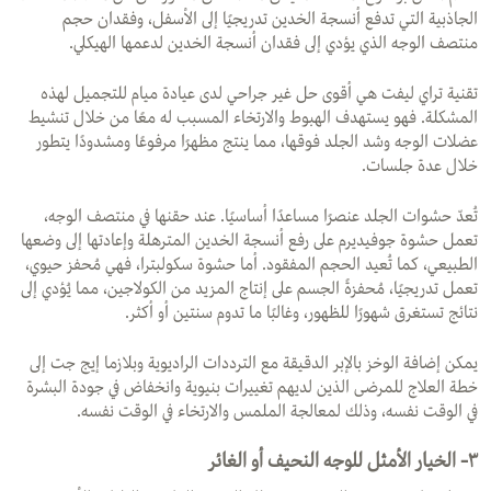
الجاذبية التي تدفع أنسجة الخدين تدريجيًا إلى الأسفل، وفقدان حجم
منتصف الوجه الذي يؤدي إلى فقدان أنسجة الخدين لدعمها الهيكلي.
تقنية تراي ليفت هي أقوى حل غير جراحي لدى عيادة ميام للتجميل لهذه
المشكلة. فهو يستهدف الهبوط والارتخاء المسبب له معًا من خلال تنشيط
عضلات الوجه وشد الجلد فوقها، مما ينتج مظهرًا مرفوعًا ومشدودًا يتطور
خلال عدة جلسات.
تُعدّ حشوات الجلد عنصرًا مساعدًا أساسيًا. عند حقنها في منتصف الوجه،
تعمل حشوة جوفيديرم على رفع أنسجة الخدين المترهلة وإعادتها إلى وضعها
الطبيعي، كما تُعيد الحجم المفقود. أما حشوة سكولبترا، فهي مُحفز حيوي،
تعمل تدريجيًا، مُحفزةً الجسم على إنتاج المزيد من الكولاجين، مما يُؤدي إلى
نتائج تستغرق شهورًا للظهور، وغالبًا ما تدوم سنتين أو أكثر.
يمكن إضافة الوخز بالإبر الدقيقة مع الترددات الراديوية وبلازما إيج جت إلى
خطة العلاج للمرضى الذين لديهم تغييرات بنيوية وانخفاض في جودة البشرة
في الوقت نفسه، وذلك لمعالجة الملمس والارتخاء في الوقت نفسه.
٣-
الخيار الأمثل للوجه النحيف أو الغائر