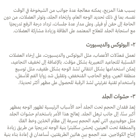
بسبب هذا المزيج، يمكنه معالجة عدة جوانب من الشيخوخة في الوقت
نفسه، بما في ذلك تحديد الوجه العام، وارتخاء الجلد، وتوتر العضلات، من دون
الحاجة إلى حقن أو فيلر. وعلى مدار عدة جلسات، تزداد درجة الرفع تدريجيًا
مع استجابة الجلد للعلاج المعتمد على الطاقة وزيادة مشاركة العضلات.
٢- البوتوكس والديسبورت
تعمل مُعدِّلات الأعصاب، مثل البوتوكس والديسبورت، على إرخاء العضلات
المُسبِّبة للتجاعيد التعبيرية بشكل مؤقت. بالإضافة إلى تخفيف التجاعيد،
يُمكن استخدامها بشكل انتقائي لشدّ الوجه بشكل طفيف، مثل توسيع
منطقة العين، ورفع الحاجب المُنخفض، وتقليل شد زوايا الفم للأسفل،
واستخدام تقنية نفرتيتي لشدّ الرقبة للحصول على مظهر أكثر تحديدًا.
٣-
حشوات الجلد
يُعدّ فقدان الحجم تحت الجلد أحد الأسباب الرئيسية لظهور الوجه بمظهر
أكبر سنًا، إلى جانب ترهل الجلد. يُعالج هذا الأمر باستخدام حشوات الجلد
مثل جوفيديرم، التي تُعيد الحجم بسرعة إلى عظام الخدّين وخط الفكّ
والمنطقة تحت العينين. يُحسِّن سكلبترا بنية الوجه تدريجيًا عن طريق زيادة
إنتاج الكولاجين. عند الجمع بين هاتين الطريقتين، تُساعدان في إعادة بناء بنية