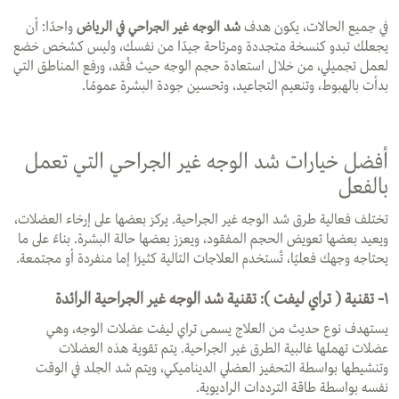
في جميع الحالات، يكون هدف
شد الوجه غير الجراحي في الرياض
واحدًا: أن
يجعلك تبدو كنسخة متجددة ومرتاحة جيدًا من نفسك، وليس كشخص خضع
لعمل تجميلي، من خلال استعادة حجم الوجه حيث فُقد، ورفع المناطق التي
بدأت بالهبوط، وتنعيم التجاعيد، وتحسين جودة البشرة عمومًا.
أفضل خيارات شد الوجه غير الجراحي التي تعمل
بالفعل
تختلف فعالية طرق شد الوجه غير الجراحية. يركز بعضها على إرخاء العضلات،
ويعيد بعضها تعويض الحجم المفقود، ويعزز بعضها حالة البشرة. بناءً على ما
يحتاجه وجهك فعليًا، تُستخدم العلاجات التالية كثيرًا إما منفردة أو مجتمعة.
١- تقنية ( تراي ليفت ):
تقنية شد الوجه غير الجراحية الرائدة
يستهدف نوع حديث من العلاج يسمى تراي ليفت عضلات الوجه، وهي
عضلات تهملها غالبية الطرق غير الجراحية. يتم تقوية هذه العضلات
وتنشيطها بواسطة التحفيز العضلي الديناميكي، ويتم شد الجلد في الوقت
نفسه بواسطة طاقة الترددات الراديوية.