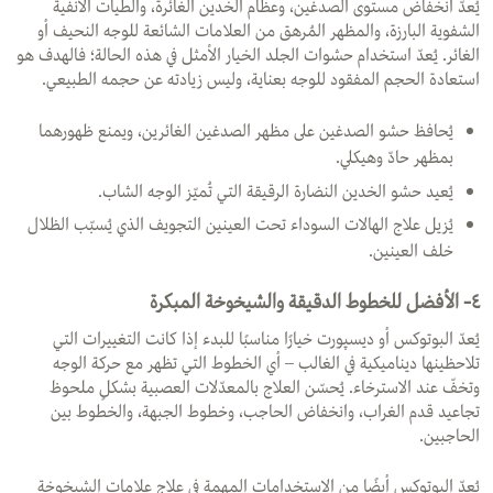
يُعدّ انخفاض مستوى الصدغين، وعظام الخدين الغائرة، والطيات الأنفية
الشفوية البارزة، والمظهر المُرهق من العلامات الشائعة للوجه النحيف أو
الغائر. يُعدّ استخدام حشوات الجلد الخيار الأمثل في هذه الحالة؛ فالهدف هو
استعادة الحجم المفقود للوجه بعناية، وليس زيادته عن حجمه الطبيعي.
يُحافظ حشو الصدغين على مظهر الصدغين الغائرين، ويمنع ظهورهما
بمظهر حادّ وهيكلي.
يُعيد حشو الخدين النضارة الرقيقة التي تُميّز الوجه الشاب.
يُزيل علاج الهالات السوداء تحت العينين التجويف الذي يُسبّب الظلال
خلف العينين.
٤- الأفضل للخطوط الدقيقة والشيخوخة المبكرة
يُعدّ البوتوكس أو ديسپورت خيارًا مناسبًا للبدء إذا كانت التغييرات التي
تلاحظينها ديناميكية في الغالب – أي الخطوط التي تظهر مع حركة الوجه
وتخفّ عند الاسترخاء. يُحسّن العلاج بالمعدّلات العصبية بشكلٍ ملحوظ
تجاعيد قدم الغراب، وانخفاض الحاجب، وخطوط الجبهة، والخطوط بين
الحاجبين.
يُعدّ البوتوكس أيضًا من الاستخدامات المهمة في علاج علامات الشيخوخة