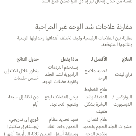
نفسه من خلال إدخال ليز إم دي ألترا ضمن علاج الشد.
مقارنة علاجات شد الوجه غير الجراحية
مقارنة بين العلاجات الرئيسية وكيف تختلف أهدافها وجداولها الزمنية
ونتائجها المتوقعة.
العلاج
الأفضل لـ
ماذا يفعل
جدول النتائج
يستخدم الترددات
تحديد ملامح
يتطور خلال ثلاث إلى
تراي ليفت
الراديوية لشد الجلد
الوجه
خمس جلسات
وتقوية عضلات الوجه.
علاج الخطوط
البوتوكس /
الدقيقة وشد
يرخي العضلات لرفع
من ثلاثة إلى سبعة
الديسبورت
البشرة بشكل
وتنعيم التجاعيد.
أيام
طفيف
علاج فقدان
تعيد تحديد عظام
فوري إلى تدريجي،
حشوات الجلد
الحجم وتحديد
الخدين وخط الفك
(ويستغرق سكلبترا
ملامح الوجه
ومنطقة أسفل العينين
ثلاثة إلى أربعة أشهر)