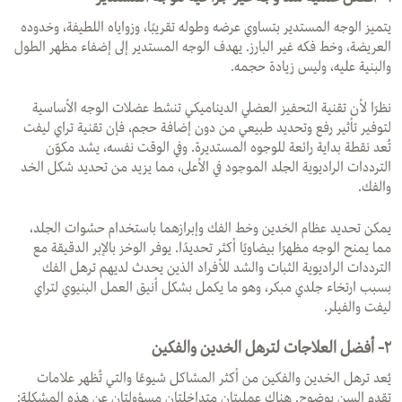
يتميز الوجه المستدير بتساوي عرضه وطوله تقريبًا، وزواياه اللطيفة، وخدوده
العريضة، وخط فكه غير البارز. يهدف الوجه المستدير إلى إضفاء مظهر الطول
والبنية عليه، وليس زيادة حجمه.
نظرًا لأن تقنية التحفيز العضلي الديناميكي تنشط عضلات الوجه الأساسية
لتوفير تأثير رفع وتحديد طبيعي من دون إضافة حجم، فإن تقنية تراي ليفت
تُعد نقطة بداية رائعة للوجوه المستديرة. وفي الوقت نفسه، يشد مكوّن
الترددات الراديوية الجلد الموجود في الأعلى، مما يزيد من تحديد شكل الخد
والفك.
يمكن تحديد عظام الخدين وخط الفك وإبرازهما باستخدام حشوات الجلد،
مما يمنح الوجه مظهرًا بيضاويًا أكثر تحديدًا. يوفر الوخز بالإبر الدقيقة مع
الترددات الراديوية الثبات والشد للأفراد الذين يحدث لديهم ترهل الفك
بسبب ارتخاء جلدي مبكر، وهو ما يكمل بشكل أنيق العمل البنيوي لتراي
ليفت والفيلر.
٢- أفضل العلاجات لترهل الخدين والفكين
يُعد ترهل الخدين والفكين من أكثر المشاكل شيوعًا والتي تُظهر علامات
تقدم السن بوضوح. هناك عمليتان متداخلتان مسؤولتان عن هذه المشكلة: