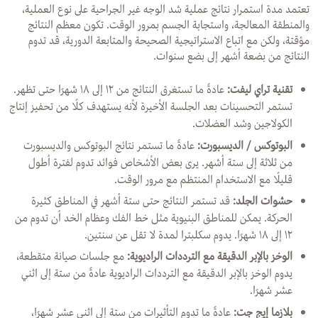
تعتمد مدة استمرار نتائج عملية شد الوجه غير الجراحية على نوع العملية،
والمنطقة المعالجة، واستجابة الجسم بمرور الوقت. تكون معظم النتائج
مؤقتة، ولكن مع اتباع الاستراتيجية الصحيحة والمتابعة الدورية، قد تدوم
النتائج من بضعة أشهر إلى بضع سنوات.
تقنية تراي ليفت:
عادةً ما تستغرق النتائج من ١٢ إلى ١٨ شهرًا حتى تظهر.
تستمر التحسينات بعد الجلسة الأخيرة لأنه يستهدف كلًا من تحفيز إنتاج
الكولاجين وشد العضلات.
البوتوكس / الديسبورت:
عادةً ما تستمر نتائج البوتوكس والديسبورت
من ثلاثة إلى ستة أشهر. يرى بعض الأشخاص فوائد تدوم لفترة أطول
قليلًا مع الاستخدام المنتظم مع مرور الوقت.
حشوات الجلد:
قد تستمر النتائج حتى ستة أشهر في المناطق كثيرة
الحركة. يمكن للمناطق البنيوية مثل خط الفك وعظام الخد أن تدوم من
١٢ إلى ١٨ شهرًا. يدوم سكلبترا لمدة لا تقل عن سنتين.
الوخز بالإبر الدقيقة مع الترددات الراديوية
:
مع جلسات صيانة متقطعة،
يدوم الوخز بالإبر الدقيقة مع الترددات الراديوية عادةً من ستة إلى اثني
عشر شهرًا.
بلازما إيج جت
:
عادةً ما تدوم التأثيرات من ستة إلى اثني عشر شهرًا،