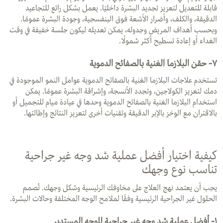
قابلة للتعديل لتعزيز تجديد البشرة داخليًا. يعمل بشكل رائع للتجاعيد
الدقيقة، والكلف، وأضرار الأشعة فوق البنفسجية، وجودة البشرة عمومًا.
وبحسب أهداف المريض وجدوله، يمكن تعديله ليكون جلسة خفيفة في وقت
الغداء أو إعادة تسطيح أكثر شمولًا.
٧- حقن البلازما الغنية بالصفائح الدموية
تستخدم علاجات البلازما الغنية بالصفائح الدموية عوامل النمو الموجودة في
دمك لتعزيز الكولاجين، وتجدد الأنسجة، وإشراقة البشرة عمومًا. يمكن
استخدام البلازما الغنية بالصفائح الدموية وحدها في عيادة ميام للتجميل أو
بالاقتران مع الوخز بالإبر الدقيقة وتقنيات أخرى لتعزيز النتائج وإطالتها.
كيفية اختيار أفضل عملية شد وجه غير جراحية
تناسب نوع وجهك
يجب أن يعتمد نهج العلاج على مخاوفك الرئيسية وشكل وجهك. تُصمم
الحلول غير الجراحية الرئيسية وفقًا لملامح الوجه المختلفة وحالات البشرة.
١-
أفضل عملية شد وجه غير جراحية للوجه المستدير