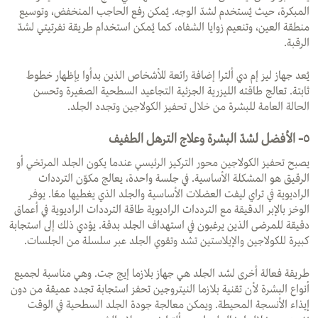
المبكرة، حيث يُستخدم لشدّ الوجه. يُمكن رفع الحاجب المنخفض، وتوسيع
منطقة العين، وتنعيم زوايا الشفاه، كما يُمكن استخدام طريقة نفرتيتي لشدّ
الرقبة.
يُعد جهاز ليز إم دي ألترا إضافة رائعة للأشخاص الذين بدأوا بإظهار خطوط
ثابتة. تعالج طاقته الليزرية الجزئية التجاعيد السطحية الصغيرة وتحسن
الحالة العامة للبشرة من خلال تحفيز الكولاجين وتجدد الجلد.
٥-
الأفضل لشدّ البشرة وعلاج الترهل الطفيف
يصبح تحفيز الكولاجين محور التركيز الرئيسي عندما يكون الجلد المرتخي أو
الرقيق هو المشكلة الأساسية. في جلسة واحدة، يعالج مكوّن الترددات
الراديوية في تراي ليفت العضلات الأساسية والجلد الذي يغطيها معًا. يوفر
الوخز بالإبر الدقيقة مع الترددات الراديوية طاقة الترددات الراديوية في أعماق
دقيقة للمرضى الذين يرغبون في استهداف الجلد بدقة. يؤدي ذلك إلى استجابة
كبيرة للكولاجين والإيلاستين تشد وتقوي الجلد عبر سلسلة من الجلسات.
طريقة فعالة أخرى لشد الجلد هي جهاز بلازما إيج جت. وهي مناسبة لجميع
أنواع البشرة لأن تقنية بلازما النيتروجين تحفز استجابة تجدد عميقة من دون
إيذاء الأنسجة المحيطة. ويمكن معالجة جودة الجلد السطحية في الوقت