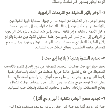
الوجه ليظهر بمظهر أكثر تماسكًا وجمالًا.
٤- الوخز بالإبر الدقيقة مع الترددات الراديوية
يحفز الوخز بالإبر الدقيقة مع الترددات الراديوية استجابة قوية للكولاجين
والإيلاستين من خلال توصيل طاقة الترددات الراديوية إلى أعماق محددة
داخل الأدمة باستخدام إبر فائقة الدقة. يؤدي شد البشرة بالترددات الراديوية
في الرياض إلى إنتاج قدر أكبر بكثير من إعادة تشكيل الكولاجين مقارنة بالوخز
بالإبر الدقيقة التقليدي وحده، كما يشد الجلد المترهل ويقويه، ويقلل حجم
المسام، وينعم الملمس، ويعالج ندبات حب الشباب.
٥- تجديد البشرة بتقنية ( بلازما إيج جت )
يحفز جهاز إيج جت عمليات التجديد العميقة من دون إلحاق الضرر بالأنسجة
المحيطة من خلال تطبيق طاقة حرارية منظمة على الجلد باستخدام تقنية
بلازما النيتروجين. وهو يعمل على جميع أنواع البشرة وغير استئصالي، مما
يعني أنه لا توجد جروح مفتوحة. ومع القليل من المخاطر ووقت التعافي،
يعالج التصبغات، وارتخاء الجلد، والتجاعيد الدقيقة، وندبات حب الشباب.
٦-
تجديد سطح البشرة بتقنية (
ليز إم دي ألترا )
جهاز ليز إم دي ألترا هو جهاز ليزر جزئي بألياف الثوليوم يستخدم شدة ليزر