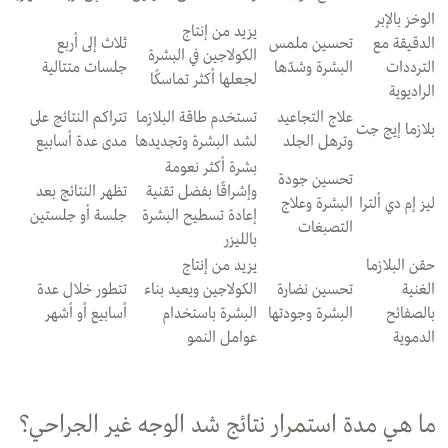
الوخز بالإبر
يزيد من إنتاج
الدقيقة مع
تحسين ملمس
ثلاث إلى أربع
الكولاجين في البشرة
الترددات
البشرة وشدّها
جلسات متتالية
لجعلها أكثر تماسكًا
الراديوية
علاج التجاعيد
تستخدم طاقة البلازما
تتراكم النتائج على
بلازما إيج جت
وترهل الجلد
لشد البشرة وتجديدها
مدى عدة أسابيع
بشرة أكثر نعومة
تحسين جودة
وإشراقًا بفضل تقنية
تظهر النتائج بعد
ليز إم دي ألترا
البشرة وعلاج
إعادة تسطيح البشرة
جلسة أو جلستين
التصبغات
بالليزر
حقن البلازما
يزيد من إنتاج
الغنية
تحسين نضارة
الكولاجين ويعيد بناء
تتطور خلال عدة
بالصفائح
البشرة وجودتها
البشرة باستخدام
أسابيع أو أشهر
الدموية
عوامل النمو
ما هي مدة استمرار نتائج شد الوجه غير الجراحي؟