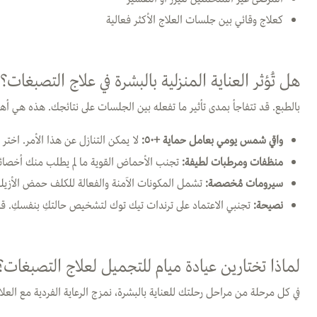
كعلاج وقائي بين جلسات العلاج الأكثر فعالية
هل تُؤثر العناية المنزلية بالبشرة في علاج التصبغات؟
بالطبع. قد تتفاجأ بمدى تأثير ما تفعله بين الجلسات على نتائجك. هذه هي أ
واقي شمس يومي بعامل حماية +٥٠:
لا يمكن التنازل عن هذا الأمر. اختر و
منظفات ومرطبات لطيفة:
تجنب الأحماض القوية ما لم يطلب منك أخصا
سيرومات مُخصصة:
تشمل المكونات الآمنة والفعالة للكلف حمض الأزيلي
نصيحة:
تجنبي الاعتماد على ترندات تيك توك لتشخيص حالتكِ بنفسكِ. قد
لماذا تختارين عيادة ميام للتجميل لعلاج التصبغات؟
في كل مرحلة من مراحل رحلتك للعناية بالبشرة، نمزج الرعاية الفردية مع العلاج