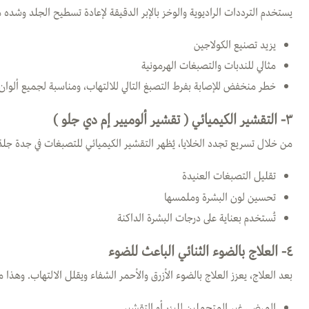
يستخدم الترددات الراديوية والوخز بالإبر الدقيقة لإعادة تسطيح الجلد وشده م
يزيد تصنيع الكولاجين
مثالي للندبات والتصبغات الهرمونية
خطر منخفض للإصابة بفرط التصبغ التالي للالتهاب، ومناسبة لجميع ألوان
٣- التقشير الكيميائي ( تقشير ألوميير إم دي جلو )
من خلال تسريع تجدد الخلايا، يُظهر التقشير الكيميائي للتصبغات في جدة جل
تقليل التصبغات العنيدة
تحسين لون البشرة وملمسها
تُستخدم بعناية على درجات البشرة الداكنة
٤- العلاج بالضوء الثنائي الباعث للضوء
بعد العلاج، يعزز العلاج بالضوء الأزرق والأحمر الشفاء ويقلل الالتهاب. وهذا 
المرضى غير المتحملين لليزر أو التقشير