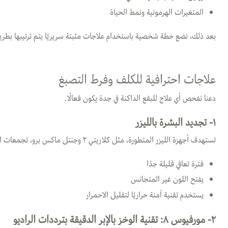
المتغيرات الهرمونية ونمط الحياة
بعد ذلك، نضع خطة شخصية باستخدام علاجات مثبتة سريريًا يتم ترتيبها بطريقة
علاجات احترافية للكلف وفرط التصبغ
دعنا نفحص أي علاج للبقع الداكنة في جدة يكون فعالًا.
١- تجديد البشرة بالليزر
تستهدف أجهزة الليزر المتطورة، مثل كلاريتي ٢ وجنتل ماكس برو، تجمعات الميلانين بلطف دون التسبب في تلف الأنسجة. يُعد ليزر التصبغات في جدة مثاليًا لندبات حب الشباب والبقع الشمسية.
فترة تعافي قليلة جدًا
يفتح اللون غير المتجانس
يستخدم تقنية آمنة حراريًا لتقليل الاحمرار
٢-
مورفيوس ٨: تقنية الوخز بالإبر الدقيقة بترددات الراديو