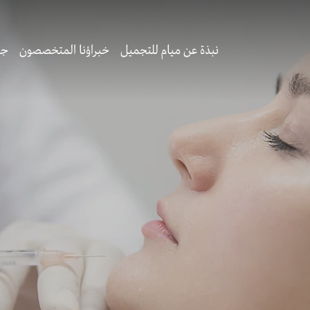
نبذة عن ميام للتجميل
خبراؤنا المتخصصون
جر