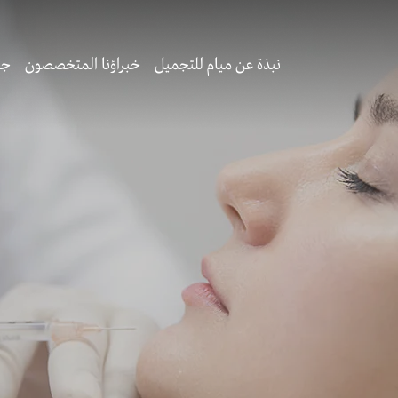
نبذة عن ميام للتجميل
خبراؤنا المتخصصون
جر