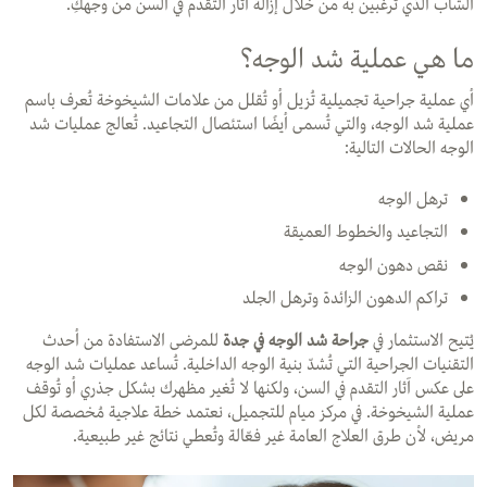
الشاب الذي ترغبين به من خلال إزالة آثار التقدم في السن من وجهكِ.
ما هي عملية شد الوجه؟
أي عملية جراحية تجميلية تُزيل أو تُقلل من علامات الشيخوخة تُعرف باسم
عملية شد الوجه، والتي تُسمى أيضًا استئصال التجاعيد. تُعالج عمليات شد
الوجه الحالات التالية:
ترهل الوجه
التجاعيد والخطوط العميقة
نقص دهون الوجه
تراكم الدهون الزائدة وترهل الجلد
يُتيح الاستثمار في
جراحة شد الوجه في جدة
للمرضى الاستفادة من أحدث
التقنيات الجراحية التي تُشدّ بنية الوجه الداخلية. تُساعد عمليات شد الوجه
على عكس آثار التقدم في السن، ولكنها لا تُغير مظهرك بشكل جذري أو تُوقف
عملية الشيخوخة. في مركز ميام للتجميل، نعتمد خطة علاجية مُخصصة لكل
مريض، لأن طرق العلاج العامة غير فعّالة وتُعطي نتائج غير طبيعية.