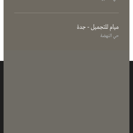
ميام للتجميل - جدة
حي النهضة