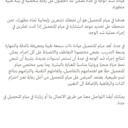
عيادة لشد الوجه في جدة تضمن لك الحصول على رعاية شخصية في بيئة طبية
متطورة.
هدفنا في ميام للتجميل هو أن نجعلك تشعرين بإيجابية تجاه مظهرك. نحن
نشجعك على تحديد موعد استشارة في ميام للتجميل إذا كنت تفكرين في
إجراء عملية شد الوجه.
في جدة، تُعد ميام للتجميل عيادة ذات سمعة طيبة ومعروفة بالدقة والمهارة
وسعة التدريب. يضفي مختصونا التعاطف والانضباط على كل إجراء. يمكن
لنتائج إجراء شد الوجه في جدة أن تستمر لسنوات عديدة، بشرط أن تتبعي
نمط حياة صحيًا وروتينًا مناسبًا للعناية بالبشرة. وما يميز مختصي ميام
للتجميل حقًا هو اهتمامهم بالتفاصيل، وكفاءتهم التقنية، والتزامهم بنتائج
تبدو طبيعية. يعتمد المرضى على ميام للتجميل من أجل رعاية تعزز احترام
الذات والرفاهية بالإضافة إلى التغيير.
يمكنك أيضًا التواصل معنا عن طريق الاتصال بنا أو زيارتنا في ميام للتجميل في
جدة.