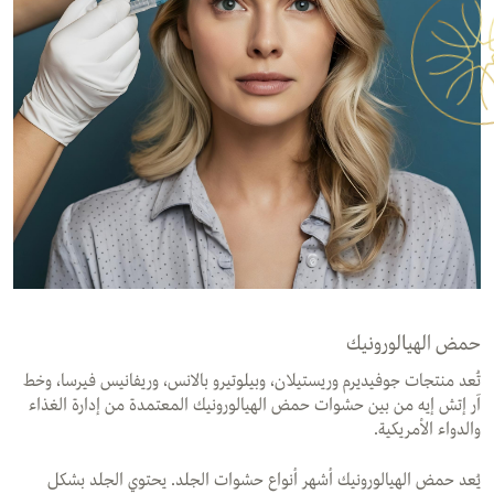
حمض الهيالورونيك
تُعد منتجات جوفيديرم وريستيلان، وبيلوتيرو بالانس، وريفانيس فيرسا، وخط
آر إتش إيه من بين حشوات حمض الهيالورونيك المعتمدة من إدارة الغذاء
والدواء الأمريكية.
يُعد حمض الهيالورونيك أشهر أنواع حشوات الجلد. يحتوي الجلد بشكل