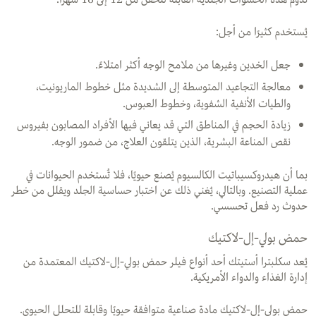
يُستخدم كثيرًا من أجل:
جعل الخدين وغيرها من ملامح الوجه أكثر امتلاءً.
معالجة التجاعيد المتوسطة إلى الشديدة مثل خطوط الماريونيت،
والطيات الأنفية الشفوية، وخطوط العبوس.
زيادة الحجم في المناطق التي قد يعاني فيها الأفراد المصابون بفيروس
نقص المناعة البشرية، الذين يتلقون العلاج، من ضمور الوجه.
بما أن هيدروكسيباتيت الكالسيوم يُصنع حيويًا، فلا تُستخدم الحيوانات في
عملية التصنيع. وبالتالي، يُغني ذلك عن اختبار حساسية الجلد ويقلل من خطر
حدوث رد فعل تحسسي.
حمض بولي-إل-لاكتيك
يُعد سكلبترا أستيتك أحد أنواع فيلر حمض بولي-إل-لاكتيك المعتمدة من
إدارة الغذاء والدواء الأمريكية.
حمض بولي-إل-لاكتيك مادة صناعية متوافقة حيويًا وقابلة للتحلل الحيوي.