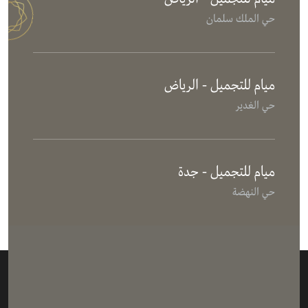
حي الملك سلمان
ميام للتجميل - الرياض
حي الغدير
ميام للتجميل - جدة
حي النهضة