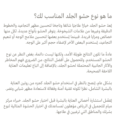
ما هو نوع حشو الجلد المناسب لك؟
يُعدّ حشو الجلد خيارًا علاجيًا شائعًا وناجحًا لتحسين مظهر التجاعيد والخطوط
الدقيقة وغيرها من علامات الشيخوخة. يتوفر الحشو بأنواع عديدة، لكل منها
خصائص ومزايا فريدة. فبينما يُستخدم بعضها لتحسين ملامح الوجه أو تنعيم
التجاعيد، يُستخدم البعض الآخر لإضفاء حجم أكبر على الوجه.
عادةً ما تكون النتائج طويلة الأمد، ولكنها ليست دائمة، بغض النظر عن نوع
الحشو المستخدم. وللحصول على أفضل النتائج، من الضروري فهم المخاطر
والآثار الجانبية المحتملة لحشو الجلد، بالإضافة إلى اتباع تعليمات العناية
اللاحقة الصحيحة.
بشكل عام، يُنصح بالنظر في استخدام حشو الجلد كجزء من روتين العناية
بالبشرة الشامل، نظرًا لكونه تقنية آمنة وفعّالة لاستعادة مظهر شبابي ونضر.
يُفضّل استشارة أخصائي العناية بالبشرة قبل اختيار حشو الجلد. خبراء مركز
ميام للتجميل في الرياض مؤهلون لمساعدتك في اختيار الحشوة المثالية لنوع
بشرتك والمناطق التي ترغبين في علاجها.