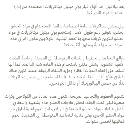
يُعد بيلافيل أحد أنواع فيلر بولي ميثيل ميثاكريلات المعتمدة من إدارة
الغذاء والدواء الأمريكية.
بولي ميثيل ميثاكريلات مادة اصطناعية شائعة الاستخدام في مواد الحشو
الجلدية لتوفير دعم طويل الأمد.. يُستخدم بولي ميثيل ميثاكريلات في مواد
الحشو لتكوين كريات مجهرية تدعم البشرة. الكولاجين مكون آخر في هذه
المواد، يمنحها بنيةً ومظهرًا أكثر صلابة.
تُعالج التجاعيد والخطوط والثنيات المتوسطة إلى العميقة، وخاصةً الطيات
الأنفية الشفوية، بشكل متكرر باستخدام هذه المادة شبه الدائمة. كما أنها
تساعد على إخفاء الندبات الغائرة وملء الشفاه الرقيقة. عندما تكون هناك
رغبة في علاج أطول أمدًا للتجاعيد، غالبًا ما يُستخدم بولي ميثيل ميثاكريلات
بدلًا من حمض الهيالورونيك أو بدائل الكولاجين.
لتنعيم الخطوط والتجاعيد المزعجة، تتكون هذه المادة من الكولاجين وكرات
صغيرة تبقى تحت الجلد. تحظى علاجات الحشو هذه بشعبية واسعة في
أفضل عيادات مواد الحشو الجلدية في الرياض، لأنها تدوم لفترة أطول من
مواد الحشو الأخرى، وهي مثالية للتجاعيد المتوسطة إلى الشديدة. تدوم
فعاليتها لخمس سنوات.