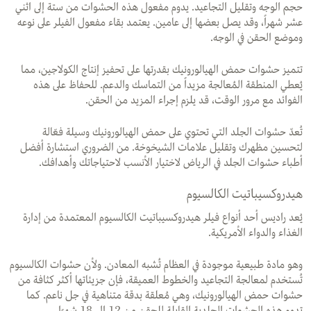
حجم الوجه وتقليل التجاعيد. يدوم مفعول هذه الحشوات من ستة إلى اثني
عشر شهراً، وقد يصل بعضها إلى عامين. يعتمد بقاء مفعول الفيلر على نوعه
وموضع الحقن في الوجه.
تتميز حشوات حمض الهيالورونيك بقدرتها على تحفيز إنتاج الكولاجين، مما
يُعطي المنطقة المُعالجة مزيداً من التماسك والدعم. للحفاظ على هذه
الفوائد مع مرور الوقت، قد يلزم إجراء المزيد من الحقن.
تُعدّ حشوات الجلد التي تحتوي على حمض الهيالورونيك وسيلة فعّالة
لتحسين مظهرك وتقليل علامات الشيخوخة. من الضروري استشارة أفضل
أطباء حشوات الجلد في الرياض لاختيار الأنسب لاحتياجاتك وأهدافك.
هيدروكسيباتيت الكالسيوم
يُعد راديس أحد أنواع فيلر هيدروكسيباتيت الكالسيوم المعتمدة من إدارة
الغذاء والدواء الأمريكية.
وهو مادة طبيعية موجودة في العظام تُشبه المعادن. ولأن حشوات الكالسيوم
تُستخدم لمعالجة التجاعيد والخطوط العميقة، فإن جزيئاتها أكثر كثافة من
حشوات حمض الهيالورونيك، وهي مُعلقة بدقة متناهية في جل ناعم. كما
تدوم هذه الحشوات الجلدية القابلة للحقن من 12 إلى 18 شهرًا.