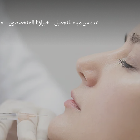
نبذة عن ميام للتجميل
خبراؤنا المتخصصون
جر